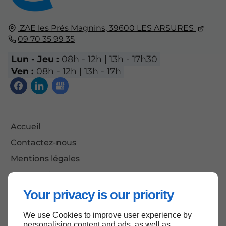
ZAE les Prés Magnins,
39600
LES ARSURES
09 70 35 99 35
Lun - Jeu :
08h - 12h | 13h - 17h30
Ven :
08h - 12h | 13h - 17h
Accueil
Contactez-nous
Mentions légales
Plan du site
Your privacy is our priority
We use Cookies to improve user experience by
Haut de page
personalising content and ads, as well as