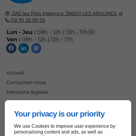
ZAE les Prés Magnins,
39600
LES ARSURES
09 70 35 99 35
Lun - Jeu :
08h - 12h | 13h - 17h30
Ven :
08h - 12h | 13h - 17h
Accueil
Contactez-nous
Mentions légales
Plan du site
Your privacy is our priority
We use Cookies to improve user experience by
Haut de page
personalising content and ads, as well as